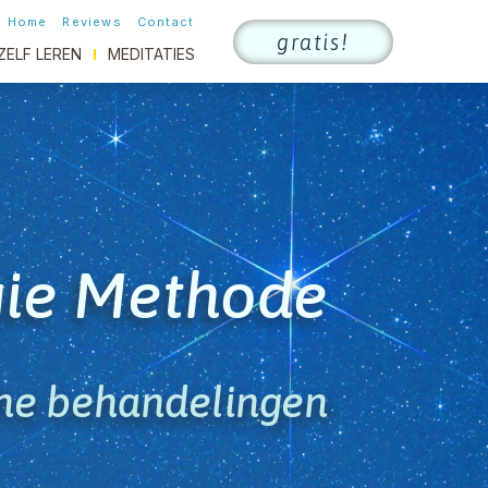
Home
Reviews
Contact
gratis!
ZELF LEREN
MEDITATIES
rgie Methode
che behandelingen